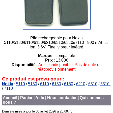
Pile rechargeable pour Nokia
5110/5130/6110/6150/6210/6310/6310i/7110 - 900 mAh Li-
ion, 3.6V. Fine, vibreur intégré
Marque
: compatible
Prix
: 13,00€
Disponibilité
:
Article indisponible. Pas de date de
réapprovisionnement
Ce produit est prévu pour :
Nokia
:
5110
/
5130
/
6110
/
6130
/
6150
/
6210
/
6310
/
6310i
/
7110
Accueil
|
Panier
|
Aide
|
Nous contacter
|
Qui sommes-
nous ?
Dernière mise à jour le
30 juillet 2026 à 23:09:40