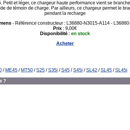
tit et léger, ce chargeur haute performance vient se brancher 
e de témoin de charge. Par ailleurs, ce chargeur permet le bra
pendant la recharge
emens
- Référence constructeur : L36880-N3015-A114 - L3688
Prix
: 9,00€
Disponibilité
:
en stock
Acheter
0
/
ME45
/
MT50
/
S25
/
S35i
/
S45
/
S45i
/
SL42
/
SL45
/
SL45i
s ?