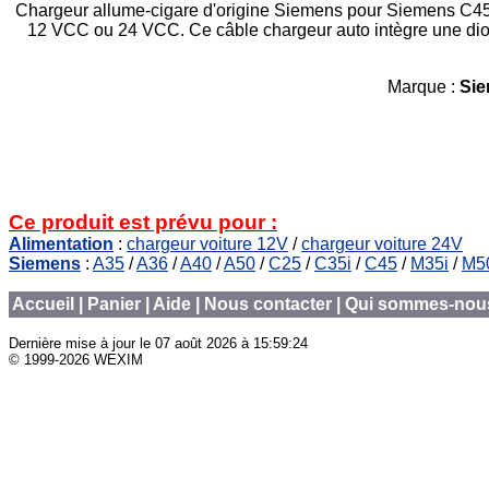
Chargeur allume-cigare d'origine Siemens pour Siemens C45. Pe
12 VCC ou 24 VCC. Ce câble chargeur auto intègre une diod
Marque :
Si
Ce produit est prévu pour :
Alimentation
:
chargeur voiture 12V
/
chargeur voiture 24V
Siemens
:
A35
/
A36
/
A40
/
A50
/
C25
/
C35i
/
C45
/
M35i
/
M5
Accueil
|
Panier
|
Aide
|
Nous contacter
|
Qui sommes-nou
Dernière mise à jour le
07 août 2026 à 15:59:24
© 1999-2026 WEXIM