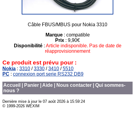
Câble FBUS/MBUS pour Nokia 3310
Marque
: compatible
Prix
: 9,90€
Disponibilité
:
Article indisponible. Pas de date de
réapprovisionnement
Ce produit est prévu pour :
Nokia
:
3310
/
3330
/
3410
/
5510
PC
:
connexion port serie RS232 DB9
Accueil
|
Panier
|
Aide
|
Nous contacter
|
Qui sommes-
nous ?
Dernière mise à jour le
07 août 2026 à 15:59:24
© 1999-2026 WEXIM