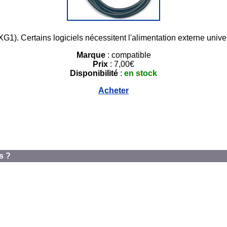
1). Certains logiciels nécessitent l'alimentation externe univer
Marque
: compatible
Prix
: 7,00€
Disponibilité
:
en stock
Acheter
s ?