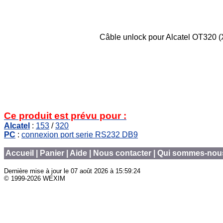
Câble unlock pour Alcatel OT320 (XG
Ce produit est prévu pour :
Alcatel
:
153
/
320
PC
:
connexion port serie RS232 DB9
Accueil
|
Panier
|
Aide
|
Nous contacter
|
Qui sommes-nou
Dernière mise à jour le
07 août 2026 à 15:59:24
© 1999-2026 WEXIM