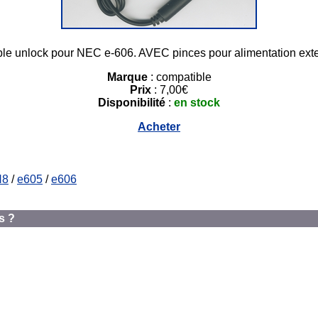
le unlock pour NEC e-606. AVEC pinces pour alimentation ext
Marque
: compatible
Prix
: 7,00€
Disponibilité
:
en stock
Acheter
N8
/
e605
/
e606
s ?