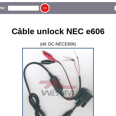
he :
Câble unlock NEC e606
(réf. DC-NECE606)