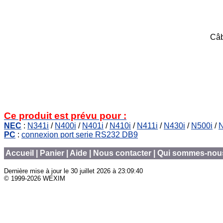
Câb
Ce produit est prévu pour :
NEC
:
N341i
/
N400i
/
N401i
/
N410i
/
N411i
/
N430i
/
N500i
/
PC
:
connexion port serie RS232 DB9
Accueil
|
Panier
|
Aide
|
Nous contacter
|
Qui sommes-nou
Dernière mise à jour le
30 juillet 2026 à 23:09:40
© 1999-2026 WEXIM