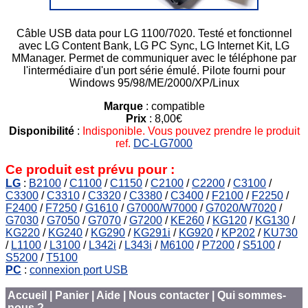
Câble USB data pour LG 1100/7020. Testé et fonctionnel
avec LG Content Bank, LG PC Sync, LG Internet Kit, LG
MManager. Permet de communiquer avec le téléphone par
l'intermédiaire d'un port série émulé. Pilote fourni pour
Windows 95/98/ME/2000/XP/Linux
Marque
: compatible
Prix
: 8,00€
Disponibilité
:
Indisponible. Vous pouvez prendre le produit
ref.
DC-LG7000
Ce produit est prévu pour :
LG
:
B2100
/
C1100
/
C1150
/
C2100
/
C2200
/
C3100
/
C3300
/
C3310
/
C3320
/
C3380
/
C3400
/
F2100
/
F2250
/
F2400
/
F7250
/
G1610
/
G7000/W7000
/
G7020/W7020
/
G7030
/
G7050
/
G7070
/
G7200
/
KE260
/
KG120
/
KG130
/
KG220
/
KG240
/
KG290
/
KG291i
/
KG920
/
KP202
/
KU730
/
L1100
/
L3100
/
L342i
/
L343i
/
M6100
/
P7200
/
S5100
/
S5200
/
T5100
PC
:
connexion port USB
Accueil
|
Panier
|
Aide
|
Nous contacter
|
Qui sommes-
nous ?