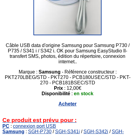
Câble USB data d'origine Samsung pour Samsung P730 /
P735 / S341 i / S342 i. OK pour Samsung EasyStudio II-
transfert SMS, photos, édition du répertoire, connexion
internet..
Marque :
Samsung
- Référence constructeur :
PKT270LBEG/STD - PKT270 - PCB180USEC/STD - PKT-
270 - PCB181BSEC/STD
Prix
: 12,00€
Disponibilité
:
en stock
Acheter
Ce produit est prévu pour :
PC
:
connexion port USB
Samsung
:
SGH-P730
/
SGH-S341i
/
SGH-S342i
/
SGH-