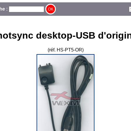
he :
hotsync desktop-USB d'origi
(réf. HS-PT5-OR)