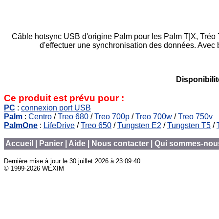
Câble hotsync USB d'origine Palm pour les Palm T|X, Tréo 
d'effectuer une synchronisation des données. Avec 
Disponibilit
Ce produit est prévu pour :
PC
:
connexion port USB
Palm
:
Centro
/
Treo 680
/
Treo 700p
/
Treo 700w
/
Treo 750v
PalmOne
:
LifeDrive
/
Treo 650
/
Tungsten E2
/
Tungsten T5
/
Accueil
|
Panier
|
Aide
|
Nous contacter
|
Qui sommes-nou
Dernière mise à jour le
30 juillet 2026 à 23:09:40
© 1999-2026 WEXIM