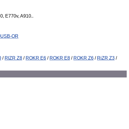
70, E770v, A910..
OUSB-OR
0
/
RIZR Z8
/
ROKR E6
/
ROKR E8
/
ROKR Z6
/
RiZR Z3
/