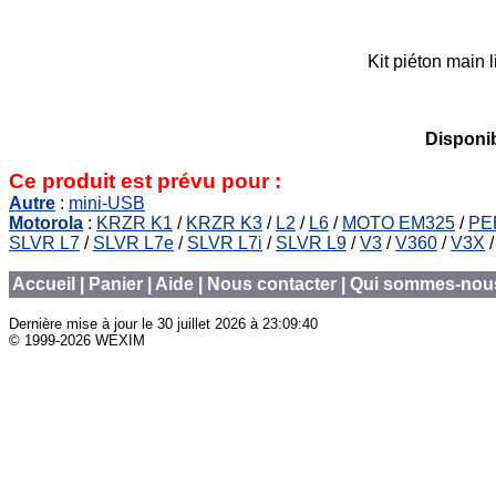
Kit piéton main 
Disponib
Ce produit est prévu pour :
Autre
:
mini-USB
Motorola
:
KRZR K1
/
KRZR K3
/
L2
/
L6
/
MOTO EM325
/
PE
SLVR L7
/
SLVR L7e
/
SLVR L7i
/
SLVR L9
/
V3
/
V360
/
V3X
Accueil
|
Panier
|
Aide
|
Nous contacter
|
Qui sommes-nou
Dernière mise à jour le
30 juillet 2026 à 23:09:40
© 1999-2026 WEXIM