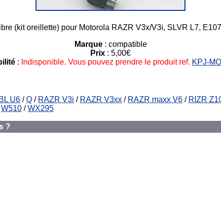
libre (kit oreillette) pour Motorola RAZR V3x/V3i, SLVR L7, E10
Marque
: compatible
Prix
: 5,00€
ilité
:
Indisponible. Vous pouvez prendre le produit ref.
KPJ-M
BL U6
/
Q
/
RAZR V3i
/
RAZR V3xx
/
RAZR maxx V6
/
RIZR Z1
/
W510
/
WX295
s ?