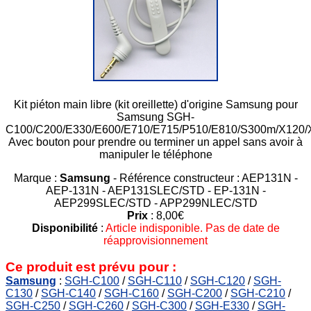
Kit piéton main libre (kit oreillette) d'origine Samsung pour
Samsung SGH-
C100/C200/E330/E600/E710/E715/P510/E810/S300m/X120/
Avec bouton pour prendre ou terminer un appel sans avoir à
manipuler le téléphone
Marque :
Samsung
- Référence constructeur : AEP131N -
AEP-131N - AEP131SLEC/STD - EP-131N -
AEP299SLEC/STD - APP299NLEC/STD
Prix
: 8,00€
Disponibilité
:
Article indisponible. Pas de date de
réapprovisionnement
Ce produit est prévu pour :
Samsung
:
SGH-C100
/
SGH-C110
/
SGH-C120
/
SGH-
C130
/
SGH-C140
/
SGH-C160
/
SGH-C200
/
SGH-C210
/
SGH-C250
/
SGH-C260
/
SGH-C300
/
SGH-E330
/
SGH-