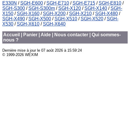
E330N
/
SGH-E600
/
SGH-E710
/
SGH-E715
/
SGH-E810
/
SGH-S300
/
SGH-S300m
/
SGH-X120
/
SGH-X140
/
SGH-
X150
/
SGH-X160
/
SGH-X200
/
SGH-X210
/
SGH-X480
/
SGH-X490
/
SGH-X500
/
SGH-X510
/
SGH-X520
/
SGH-
X530
/
SGH-X610
/
SGH-X640
Accueil
|
Panier
|
Aide
|
Nous contacter
|
Qui sommes-
nous ?
Dernière mise à jour le
07 août 2026 à 15:59:24
© 1999-2026 WEXIM