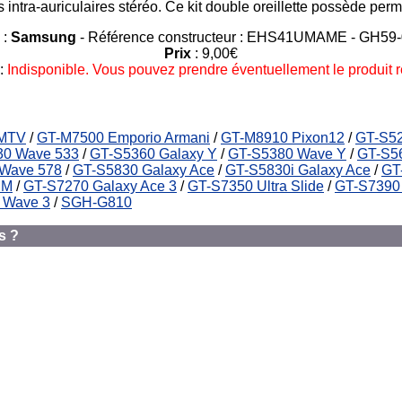
intra-auriculaires stéréo. Ce kit double oreillette possède permet
 :
Samsung
- Référence constructeur : EHS41UMAME - GH59
Prix
: 9,00€
:
Indisponible. Vous pouvez prendre éventuellement le produit r
 MTV
/
GT-M7500 Emporio Armani
/
GT-M8910 Pixon12
/
GT-S52
30 Wave 533
/
GT-S5360 Galaxy Y
/
GT-S5380 Wave Y
/
GT-S56
Wave 578
/
GT-S5830 Galaxy Ace
/
GT-S5830i Galaxy Ace
/
GT
 M
/
GT-S7270 Galaxy Ace 3
/
GT-S7350 Ultra Slide
/
GT-S7390 
 Wave 3
/
SGH-G810
s ?