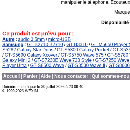
manipuler le téléphone. Ecouteurs 
Marque
Disponibilité
Ce produit est prévu pour :
Autre
:
audio 3.5mm
/
micro-USB
Samsung
:
GT-B2710 B2710
/
GT-B3310
/
GT-M5650 Player
S5282 Galaxy Star Duos
/
GT-S5300 Galaxy Pocket
/
GT-S53
/
GT-S5690 Galaxy Xcover
/
GT-S5750 Wave 575
/
GT-S5780 
Galaxy Mini 2
/
GT-S7230E Wave 723 Style
/
GT-S7250 Wave
Player Ultra
/
GT-S8500 Wave
/
GT-S8530 Wave II
/
GT-S8600
Accueil
|
Panier
|
Aide
|
Nous contacter
|
Qui sommes-nou
Dernière mise à jour le
30 juillet 2026 à 23:09:40
© 1999-2026 WEXIM