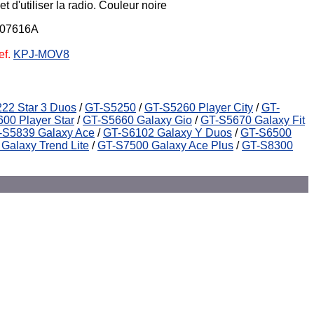
 d'utiliser la radio. Couleur noire
-07616A
ef.
KPJ-MOV8
22 Star 3 Duos
/
GT-S5250
/
GT-S5260 Player City
/
GT-
00 Player Star
/
GT-S5660 Galaxy Gio
/
GT-S5670 Galaxy Fit
-S5839 Galaxy Ace
/
GT-S6102 Galaxy Y Duos
/
GT-S6500
Galaxy Trend Lite
/
GT-S7500 Galaxy Ace Plus
/
GT-S8300