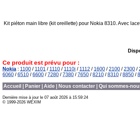
Kit piéton main libre (kit oreillette) pour Nokia 8310. Avec l
Dispo
Ce produit est prévu pour :
Nokia
:
1100
/
1101
/
1110
/
1110i
/
1112
/
1600
/
2100
/
2300
/
6060
/
6510
/
6600
/
7280
/
7380
/
7650
/
8210
/
8310
/
8850
/
Accueil
|
Panier
|
Aide
|
Nous contacter
|
Qui sommes-nou
Dernière mise à jour le
07 août 2026 à 15:59:24
© 1999-2026 WEXIM