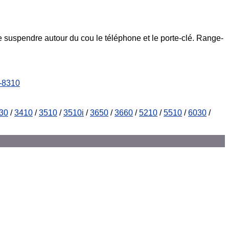
de suspendre autour du cou le téléphone et le porte-clé. Range-
-8310
30
/
3410
/
3510
/
3510i
/
3650
/
3660
/
5210
/
5510
/
6030
/