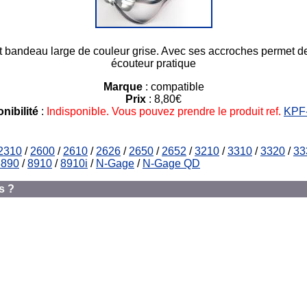
acet bandeau large de couleur grise. Avec ses accroches permet 
écouteur pratique
Marque
: compatible
Prix
: 8,80€
nibilité
:
Indisponible. Vous pouvez prendre le produit ref.
KPF
2310
/
2600
/
2610
/
2626
/
2650
/
2652
/
3210
/
3310
/
3320
/
33
8890
/
8910
/
8910i
/
N-Gage
/
N-Gage QD
s ?