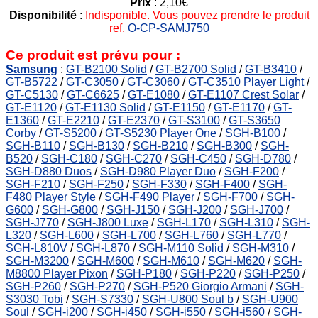
Prix
: 2,10€
Disponibilité
:
Indisponible. Vous pouvez prendre le produit
ref.
O-CP-SAMJ750
Ce produit est prévu pour :
Samsung
:
GT-B2100 Solid
/
GT-B2700 Solid
/
GT-B3410
/
GT-B5722
/
GT-C3050
/
GT-C3060
/
GT-C3510 Player Light
/
GT-C5130
/
GT-C6625
/
GT-E1080
/
GT-E1107 Crest Solar
/
GT-E1120
/
GT-E1130 Solid
/
GT-E1150
/
GT-E1170
/
GT-
E1360
/
GT-E2210
/
GT-E2370
/
GT-S3100
/
GT-S3650
Corby
/
GT-S5200
/
GT-S5230 Player One
/
SGH-B100
/
SGH-B110
/
SGH-B130
/
SGH-B210
/
SGH-B300
/
SGH-
B520
/
SGH-C180
/
SGH-C270
/
SGH-C450
/
SGH-D780
/
SGH-D880 Duos
/
SGH-D980 Player Duo
/
SGH-F200
/
SGH-F210
/
SGH-F250
/
SGH-F330
/
SGH-F400
/
SGH-
F480 Player Style
/
SGH-F490 Player
/
SGH-F700
/
SGH-
G600
/
SGH-G800
/
SGH-J150
/
SGH-J200
/
SGH-J700
/
SGH-J770
/
SGH-J800 Luxe
/
SGH-L170
/
SGH-L310
/
SGH-
L320
/
SGH-L600
/
SGH-L700
/
SGH-L760
/
SGH-L770
/
SGH-L810V
/
SGH-L870
/
SGH-M110 Solid
/
SGH-M310
/
SGH-M3200
/
SGH-M600
/
SGH-M610
/
SGH-M620
/
SGH-
M8800 Player Pixon
/
SGH-P180
/
SGH-P220
/
SGH-P250
/
SGH-P260
/
SGH-P270
/
SGH-P520 Giorgio Armani
/
SGH-
S3030 Tobi
/
SGH-S7330
/
SGH-U800 Soul b
/
SGH-U900
Soul
/
SGH-i200
/
SGH-i450
/
SGH-i550
/
SGH-i560
/
SGH-