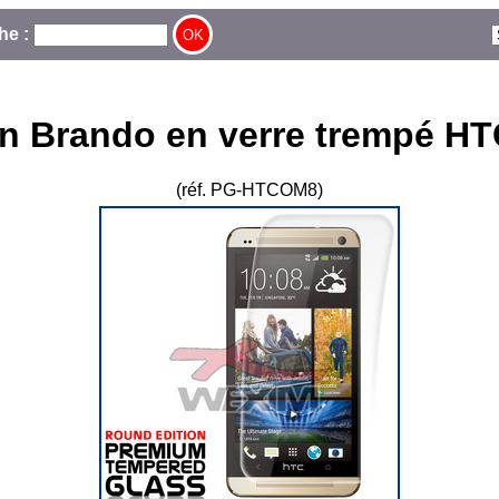
he :
on Brando en verre trempé H
(réf. PG-HTCOM8)