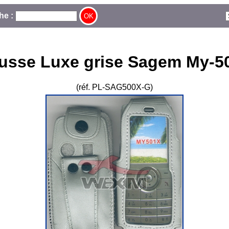
he :
usse Luxe grise Sagem My-5
(réf. PL-SAG500X-G)