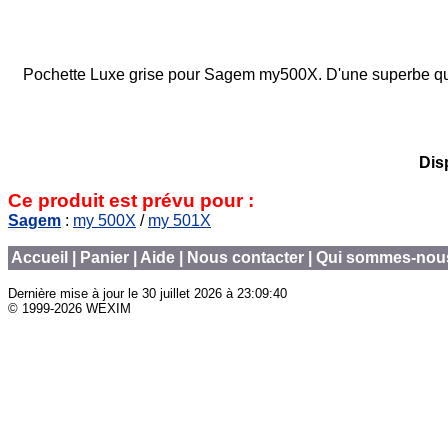
Pochette Luxe grise pour Sagem my500X. D'une superbe qualit
Disp
Ce produit est prévu pour :
Sagem
:
my 500X
/
my 501X
Accueil
|
Panier
|
Aide
|
Nous contacter
|
Qui sommes-nou
Dernière mise à jour le
30 juillet 2026 à 23:09:40
© 1999-2026 WEXIM