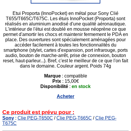
Etui Proporta (InnoPocket) en métal pour Sony Clié
T655/T665C/T675C. Les étuis InnoPocket (Proporta) sont
réalisés en aluminium anodisé d'une qualité aéronautique.
L'intérieur de l'étui est doublé en mousse néoprène ce que
permet d'amortir les chocs et maintenir fermement le PDA en
place. Des ouvertures sont spécialement aménagées pour
accéder facilement à toutes les fonctionnalités du
smartphone (stylet, cartes d'expansion, port infrarouge, ports
audio, bouton de marche-arrêt, prise de connexion, bouton
reset, haut-parleur...). Bref, c'est le meilleur de ce que l'on fait
dans le domaine. Couleur argent. Poids 74g
Marque
: compatible
Prix
: 15,00€
Disponibilité
:
en stock
Acheter
Ce produit est prévu pour :
Sony
:
Clie PEG-T650C
/
Clie PEG-T665C
/
Clie PEG-
T675C