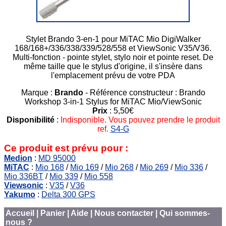
Stylet Brando 3-en-1 pour MiTAC Mio DigiWalker
168/168+/336/338/339/528/558 et ViewSonic V35/V36.
Multi-fonction - pointe stylet, stylo noir et pointe reset. De
même taille que le stylus d'origine, il s'insère dans
l'emplacement prévu de votre PDA
Marque :
Brando
- Référence constructeur : Brando
Workshop 3-in-1 Stylus for MiTAC Mio/ViewSonic
Prix
: 5,50€
Disponibilité
:
Indisponible. Vous pouvez prendre le produit
ref.
S4-G
Ce produit est prévu pour :
Medion
:
MD 95000
MiTAC
:
Mio 168
/
Mio 169
/
Mio 268
/
Mio 269
/
Mio 336
/
Mio 336BT
/
Mio 339
/
Mio 558
Viewsonic
:
V35
/
V36
Yakumo
:
Delta 300 GPS
Accueil
|
Panier
|
Aide
|
Nous contacter
|
Qui sommes-
nous ?