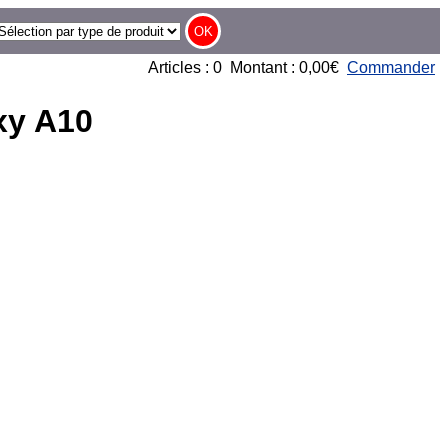
Articles : 0 Montant : 0,00€
Commander
xy A10