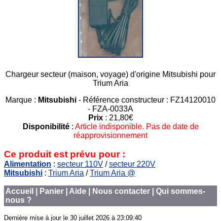
Chargeur secteur (maison, voyage) d'origine Mitsubishi pour
Trium Aria
Marque :
Mitsubishi
- Référence constructeur : FZ14120010
- FZA-0033A
Prix
: 21,80€
Disponibilité
:
Article indisponible. Pas de date de
réapprovisionnement
Ce produit est prévu pour :
Alimentation
:
secteur 110V
/
secteur 220V
Mitsubishi
:
Trium Aria
/
Trium Aria @
Accueil
|
Panier
|
Aide
|
Nous contacter
|
Qui sommes-
nous ?
Dernière mise à jour le
30 juillet 2026 à 23:09:40