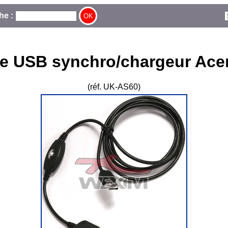
he :
e USB synchro/chargeur Ace
(réf. UK-AS60)