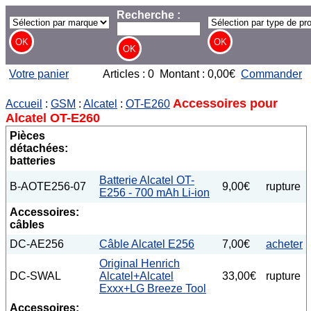
Recherche :
Votre panier
Articles : 0 Montant : 0,00€
Commander
Accessoires pour
Accueil
:
GSM
:
Alcatel
:
OT-E260
Alcatel OT-E260
Pièces
détachées:
batteries
Batterie Alcatel OT-
B-AOTE256-07
9,00€
rupture
E256 - 700 mAh Li-ion
Accessoires:
câbles
DC-AE256
Câble Alcatel E256
7,00€
acheter
Original Henrich
DC-SWAL
Alcatel+Alcatel
33,00€
rupture
Exxx+LG Breeze Tool
Accessoires: