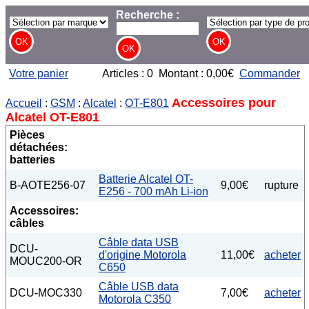
Recherche :
Votre panier
Articles : 0 Montant : 0,00€
Commander
Accessoires pour
Accueil
:
GSM
:
Alcatel
:
OT-E801
Alcatel OT-E801
Pièces
détachées:
batteries
Batterie Alcatel OT-
B-AOTE256-07
9,00€
rupture
E256 - 700 mAh Li-ion
Accessoires:
câbles
Câble data USB
DCU-
d'origine Motorola
11,00€
acheter
MOUC200-OR
C650
Câble USB data
DCU-MOC330
7,00€
acheter
Motorola C350