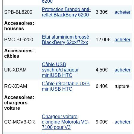
6200
Protection Brando anti-
SPB-BL6200
3,30€
acheter
reflet BlackBerry 6200
Accessoires:
housses
Etui aluminium brossé
PMC-BL6200
12,00€
acheter
BlackBerry 62xx/72xx
Accessoires:
câbles
Câble USB
UK-XDAM
synchro/chargeur
4,50€
acheter
miniUSB HTC
Câble rétractable USB
RC-XDAM
6,40€
rupture
miniUSB HTC
Accessoires:
chargeurs
voiture
Chargeur voiture
CC-MOV3-OR
d'origine Motorola VC-
9,00€
acheter
7100 pour V3