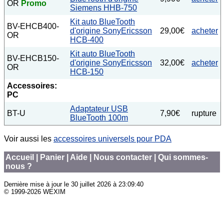
OR
Promo
Siemens HHB-750
Kit auto BlueTooth
BV-EHCB400-
d'origine SonyEricsson
29,00€
acheter
OR
HCB-400
Kit auto BlueTooth
BV-EHCB150-
d'origine SonyEricsson
32,00€
acheter
OR
HCB-150
Accessoires:
PC
Adaptateur USB
BT-U
7,90€
rupture
BlueTooth 100m
Voir aussi les
accessoires universels pour PDA
Accueil
|
Panier
|
Aide
|
Nous contacter
|
Qui sommes-
nous ?
Dernière mise à jour le
30 juillet 2026 à 23:09:40
© 1999-2026 WEXIM