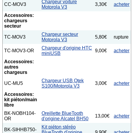
Chargeur voiture
CC-MOV3
3,30€
acheter
Motorola V3
Accessoires:
chargeurs
secteur
Chargeur secteur
TC-MOV3
5,80€
rupture
Motorola V3
Chargeur d'origine HTC
TC-MOV3-OR
9,00€
acheter
miniUSB
Accessoires:
autres
chargeurs
Chargeur USB Qtek
UC-MU5
3,00€
acheter
S100/Motorola V3
Accessoires:
kit piéton/main
libre
BK-NOBH104-
Oreillette BlueTooth
13,00€
acheter
OR
d'origine Alcatel BH50
Kit piéton stéréo
BK-SIHHB750-
BlueTooth d'origine
9,90€
acheter