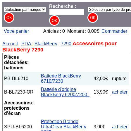
Recherche :
Votre panier
Articles : 0 Montant : 0,00€
Commander
Accessoires pour
Accueil
:
PDA
:
BlackBerry
:
7290
BlackBerry 7290
Pièces
détachées:
batteries
Batterie BlackBerry
PB-BL6210
42,00€
rupture
6710/7230
Batterie d'origine
B-BL7230-OR
13,90€
acheter
BlackBerry 6200/7200..
Accessoires:
protections
d'écran
Protection Brando
SPU-BL6200
UltraClear BlackBerry
3,00€
acheter