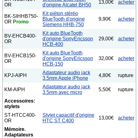
13,00€
acheter
OR
d'origine Alcatel BH50
Kit piéton stéréo
BK-SIHHB750-
BlueTooth d'origine
9,90€
acheter
OR
Promo
Siemens HHB-750
Kit auto BlueTooth
BV-EHCB400-
d'origine SonyEricsson
29,00€
acheter
OR
HCB-400
Kit auto BlueTooth
BV-EHCB150-
d'origine SonyEricsson
32,00€
acheter
OR
HCB-150
Adaptateur audio jack
KPJ-AIPH
4,80€
rupture
3.5mm Apple iPhone
Adaptateur audio jack
KM-AIPH
5,50€
rupture
3.5mm avec micro
Accessoires:
stylets
ST-HTCC400-
Stylet capacitif d'origine
13,00€
acheter
OR
HTC ST C400
Mémoire.
Adaptateurs