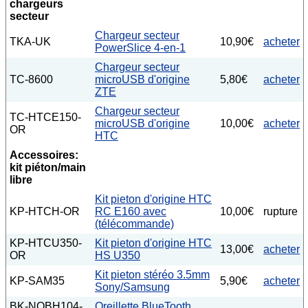
chargeurs
secteur
Chargeur secteur
TKA-UK
10,90€
acheter
PowerSlice 4-en-1
Chargeur secteur
TC-8600
microUSB d'origine
5,80€
acheter
ZTE
Chargeur secteur
TC-HTCE150-
microUSB d'origine
10,00€
acheter
OR
HTC
Accessoires:
kit piéton/main
libre
Kit pieton d'origine HTC
KP-HTCH-OR
RC E160 avec
10,00€
rupture
(télécommande)
KP-HTCU350-
Kit pieton d'origine HTC
13,00€
acheter
OR
HS U350
Kit pieton stéréo 3.5mm
KP-SAM35
5,90€
acheter
Sony/Samsung
BK-NOBH104-
Oreillette BlueTooth