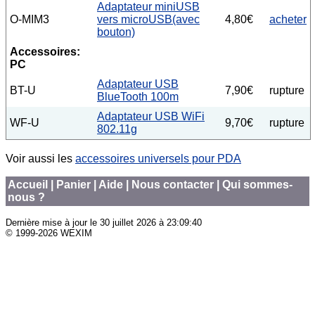
Adaptateur miniUSB
O-MIM3
vers microUSB(avec
4,80€
acheter
bouton)
Accessoires:
PC
Adaptateur USB
BT-U
7,90€
rupture
BlueTooth 100m
Adaptateur USB WiFi
WF-U
9,70€
rupture
802.11g
Voir aussi les
accessoires universels pour PDA
Accueil
|
Panier
|
Aide
|
Nous contacter
|
Qui sommes-
nous ?
Dernière mise à jour le
30 juillet 2026 à 23:09:40
© 1999-2026 WEXIM