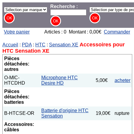
Recherche :
Votre panier
Articles : 0 Montant : 0,00€
Commander
Accessoires pour
Accueil
:
PDA
:
HTC
:
Sensation XE
HTC Sensation XE
Pièces
détachées:
autres
O-MIC-
Microphone HTC
5,00€
acheter
HTCDHD
Desire HD
Pièces
détachées:
batteries
Batterie d'origine HTC
B-HTCSE-OR
19,00€
rupture
Sensation
Accessoires:
câbles