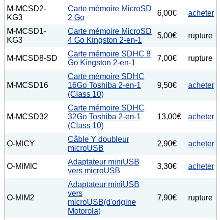
M-MCSD2-
Carte mémoire MicroSD
6,00€
acheter
KG3
2 Go
M-MCSD1-
Carte mémoire MicroSD
5,00€
rupture
KG3
4 Go Kingston 2-en-1
Carte mémoire SDHC 8
M-MCSD8-SD
7,00€
rupture
Go Kingston 2-en-1
Carte mémoire SDHC
M-MCSD16
16Go Toshiba 2-en-1
9,50€
acheter
(Class 10)
Carte mémoire SDHC
M-MCSD32
32Go Toshiba 2-en-1
13,00€
acheter
(Class 10)
Câble Y doubleur
O-MICY
2,90€
acheter
microUSB
Adaptateur miniUSB
O-MIMIC
3,30€
acheter
vers microUSB
Adaptateur miniUSB
vers
O-MIM2
7,90€
rupture
microUSB(d'origine
Motorola)