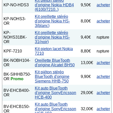
Kit pieton stereo
KP-NO-HDS3
d'origine Nokia HDB4
9,50€
acheter
(6100/7210..)
Kit oreillette stéréo
KP-NOHS3-
d'origine Nokia HS-
8,00€
acheter
OR
3(blanc)
KP-
Kit oreillette stéréo
NOHS31BK-
d'origine Nokia HS-
9,40€
rupture
OR
31(noir)
Kit pieton lacet Nokia
KPF-7210
8,80€
rupture
7210
BK-NOBH104-
Oreillette BlueTooth
13,00€
acheter
OR
d'origine Alcatel BH50
Kit piéton stéréo
BK-SIHHB750-
BlueTooth d'origine
9,90€
acheter
OR
Promo
Siemens HHB-750
Kit auto BlueTooth
BV-EHCB400-
d'origine SonyEricsson
29,00€
acheter
OR
HCB-400
Kit auto BlueTooth
BV-EHCB150-
d'origine SonyEricsson
32,00€
acheter
OR