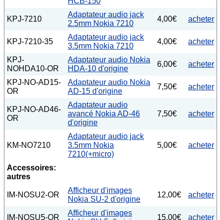
HCB-150
Adaptateur audio jack
KPJ-7210
4,00€
acheter
2.5mm Nokia 7210
Adaptateur audio jack
KPJ-7210-35
4,00€
acheter
3.5mm Nokia 7210
KPJ-
Adaptateur audio Nokia
6,00€
acheter
NOHDA10-OR
HDA-10 d'origine
KPJ-NO-AD15-
Adaptateur audio Nokia
7,50€
acheter
OR
AD-15 d'origine
Adaptateur audio
KPJ-NO-AD46-
avancé Nokia AD-46
7,50€
acheter
OR
d'origine
Adaptateur audio jack
KM-NO7210
3.5mm Nokia
5,00€
acheter
7210(+micro)
Accessoires:
autres
Afficheur d'images
IM-NOSU2-OR
12,00€
acheter
Nokia SU-2 d'origine
Afficheur d'images
IM-NOSU5-OR
15,00€
acheter