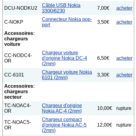
Câble USB Nokia
DCU-NODKU2
7,00€
acheter
3300/6230
Connecteur Nokia pop-
C-NOKP
3,50€
acheter
port
Accessoires:
chargeurs
voiture
Chargeur voiture
CC-NODC4-
d'origine Nokia DC-4
6,50€
acheter
OR
(2mm)
Chargeur voiture Nokia
CC-6101
3,30€
acheter
6101 (2mm)
Accessoires:
chargeurs
secteur
TC-NOAC4-
Chargeur d'origine
10,00€
rupture
OR
Nokia AC-4 (2mm)
Chargeur compact
TC-NOAC5-
d'origine Nokia AC-5
12,00€
rupture
OR
(2mm)