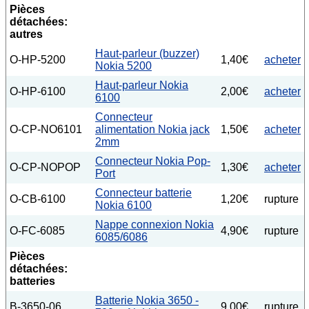
Pièces
détachées:
autres
Haut-parleur (buzzer)
O-HP-5200
1,40€
acheter
Nokia 5200
Haut-parleur Nokia
O-HP-6100
2,00€
acheter
6100
Connecteur
O-CP-NO6101
alimentation Nokia jack
1,50€
acheter
2mm
Connecteur Nokia Pop-
O-CP-NOPOP
1,30€
acheter
Port
Connecteur batterie
O-CB-6100
1,20€
rupture
Nokia 6100
Nappe connexion Nokia
O-FC-6085
4,90€
rupture
6085/6086
Pièces
détachées:
batteries
Batterie Nokia 3650 -
B-3650-06
9,00€
rupture