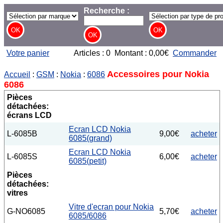
Recherche :
Votre panier
Articles : 0 Montant : 0,00€
Commander
Accessoires pour Nokia
Accueil
:
GSM
:
Nokia
:
6086
6086
Pièces
détachées:
écrans LCD
Ecran LCD Nokia
L-6085B
9,00€
acheter
6085(grand)
Ecran LCD Nokia
L-6085S
6,00€
acheter
6085(petit)
Pièces
détachées:
vitres
Vitre d'ecran pour Nokia
G-NO6085
5,70€
acheter
6085/6086