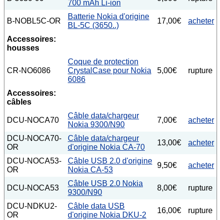
700 mAh Li-ion
Batterie Nokia d'origine
B-NOBL5C-OR
17,00€
acheter
BL-5C (3650..)
Accessoires:
housses
Coque de protection
CR-NO6086
CrystalCase pour Nokia
5,00€
rupture
6086
Accessoires:
câbles
Câble data/chargeur
DCU-NOCA70
7,00€
acheter
Nokia 9300/N90
DCU-NOCA70-
Câble data/chargeur
13,00€
acheter
OR
d'origine Nokia CA-70
DCU-NOCA53-
Câble USB 2.0 d'origine
9,50€
acheter
OR
Nokia CA-53
Câble USB 2.0 Nokia
DCU-NOCA53
8,00€
rupture
9300/N90
DCU-NDKU2-
Câble data USB
16,00€
rupture
OR
d'origine Nokia DKU-2