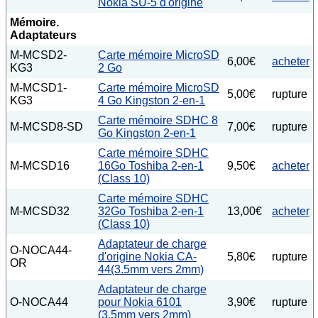
Nokia SU-5 d'origine
Mémoire.
Adaptateurs
M-MCSD2-
Carte mémoire MicroSD
6,00€
acheter
KG3
2 Go
M-MCSD1-
Carte mémoire MicroSD
5,00€
rupture
KG3
4 Go Kingston 2-en-1
Carte mémoire SDHC 8
M-MCSD8-SD
7,00€
rupture
Go Kingston 2-en-1
Carte mémoire SDHC
M-MCSD16
16Go Toshiba 2-en-1
9,50€
acheter
(Class 10)
Carte mémoire SDHC
M-MCSD32
32Go Toshiba 2-en-1
13,00€
acheter
(Class 10)
Adaptateur de charge
O-NOCA44-
d'origine Nokia CA-
5,80€
rupture
OR
44(3.5mm vers 2mm)
Adaptateur de charge
O-NOCA44
pour Nokia 6101
3,90€
rupture
(3.5mm vers 2mm)