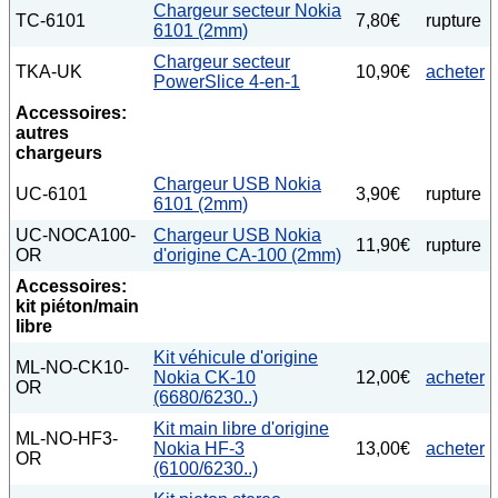
Chargeur secteur Nokia
TC-6101
7,80€
rupture
6101 (2mm)
Chargeur secteur
TKA-UK
10,90€
acheter
PowerSlice 4-en-1
Accessoires:
autres
chargeurs
Chargeur USB Nokia
UC-6101
3,90€
rupture
6101 (2mm)
UC-NOCA100-
Chargeur USB Nokia
11,90€
rupture
OR
d'origine CA-100 (2mm)
Accessoires:
kit piéton/main
libre
Kit véhicule d'origine
ML-NO-CK10-
Nokia CK-10
12,00€
acheter
OR
(6680/6230..)
Kit main libre d'origine
ML-NO-HF3-
Nokia HF-3
13,00€
acheter
OR
(6100/6230..)