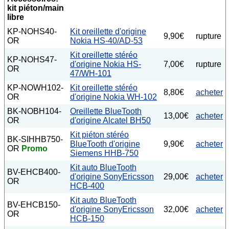
kit piéton/main
libre
KP-NOHS40-
Kit oreillette d'origine
9,90€
rupture
OR
Nokia HS-40/AD-53
Kit oreillette stéréo
KP-NOHS47-
d'origine Nokia HS-
7,00€
rupture
OR
47/WH-101
KP-NOWH102-
Kit oreillette stéréo
8,80€
acheter
OR
d'origine Nokia WH-102
BK-NOBH104-
Oreillette BlueTooth
13,00€
acheter
OR
d'origine Alcatel BH50
Kit piéton stéréo
BK-SIHHB750-
BlueTooth d'origine
9,90€
acheter
OR
Promo
Siemens HHB-750
Kit auto BlueTooth
BV-EHCB400-
d'origine SonyEricsson
29,00€
acheter
OR
HCB-400
Kit auto BlueTooth
BV-EHCB150-
d'origine SonyEricsson
32,00€
acheter
OR
HCB-150