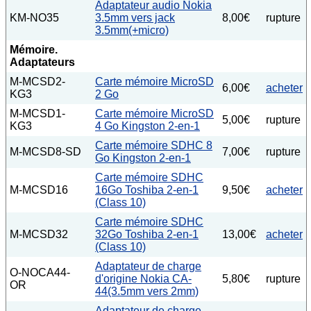
Adaptateur audio Nokia
KM-NO35
3.5mm vers jack
8,00€
rupture
3.5mm(+micro)
Mémoire.
Adaptateurs
M-MCSD2-
Carte mémoire MicroSD
6,00€
acheter
KG3
2 Go
M-MCSD1-
Carte mémoire MicroSD
5,00€
rupture
KG3
4 Go Kingston 2-en-1
Carte mémoire SDHC 8
M-MCSD8-SD
7,00€
rupture
Go Kingston 2-en-1
Carte mémoire SDHC
M-MCSD16
16Go Toshiba 2-en-1
9,50€
acheter
(Class 10)
Carte mémoire SDHC
M-MCSD32
32Go Toshiba 2-en-1
13,00€
acheter
(Class 10)
Adaptateur de charge
O-NOCA44-
d'origine Nokia CA-
5,80€
rupture
OR
44(3.5mm vers 2mm)
Adaptateur de charge