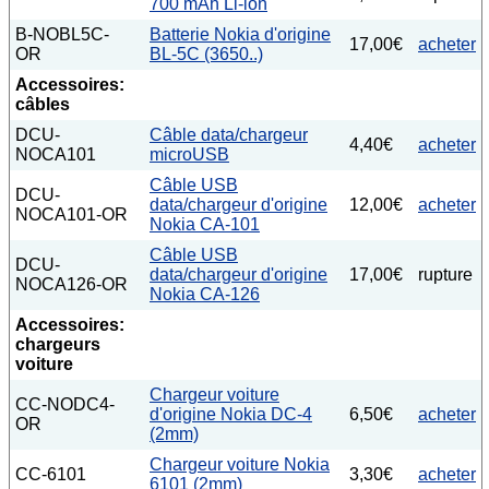
700 mAh Li-ion
B-NOBL5C-
Batterie Nokia d'origine
17,00€
acheter
OR
BL-5C (3650..)
Accessoires:
câbles
DCU-
Câble data/chargeur
4,40€
acheter
NOCA101
microUSB
Câble USB
DCU-
data/chargeur d'origine
12,00€
acheter
NOCA101-OR
Nokia CA-101
Câble USB
DCU-
data/chargeur d'origine
17,00€
rupture
NOCA126-OR
Nokia CA-126
Accessoires:
chargeurs
voiture
Chargeur voiture
CC-NODC4-
d'origine Nokia DC-4
6,50€
acheter
OR
(2mm)
Chargeur voiture Nokia
CC-6101
3,30€
acheter
6101 (2mm)