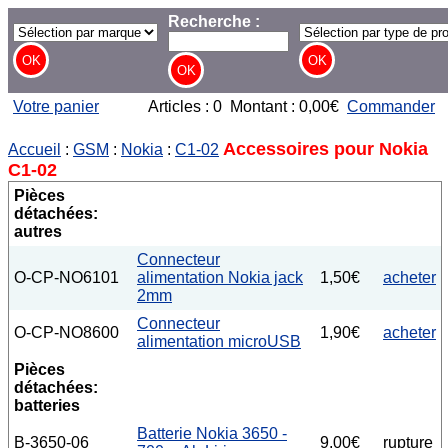
Recherche :
Votre panier
Articles : 0 Montant : 0,00€
Commander
Accessoires pour Nokia
Accueil
:
GSM
:
Nokia
:
C1-02
C1-02
Pièces
détachées:
autres
Connecteur
O-CP-NO6101
alimentation Nokia jack
1,50€
acheter
2mm
Connecteur
O-CP-NO8600
1,90€
acheter
alimentation microUSB
Pièces
détachées:
batteries
Batterie Nokia 3650 -
B-3650-06
9,00€
rupture