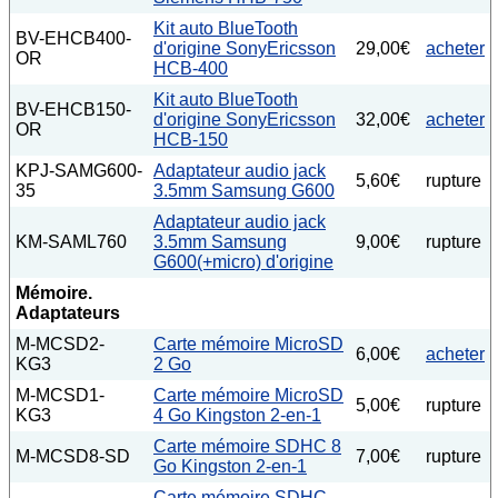
Kit auto BlueTooth
BV-EHCB400-
d'origine SonyEricsson
29,00€
acheter
OR
HCB-400
Kit auto BlueTooth
BV-EHCB150-
d'origine SonyEricsson
32,00€
acheter
OR
HCB-150
KPJ-SAMG600-
Adaptateur audio jack
5,60€
rupture
35
3.5mm Samsung G600
Adaptateur audio jack
KM-SAML760
3.5mm Samsung
9,00€
rupture
G600(+micro) d'origine
Mémoire.
Adaptateurs
M-MCSD2-
Carte mémoire MicroSD
6,00€
acheter
KG3
2 Go
M-MCSD1-
Carte mémoire MicroSD
5,00€
rupture
KG3
4 Go Kingston 2-en-1
Carte mémoire SDHC 8
M-MCSD8-SD
7,00€
rupture
Go Kingston 2-en-1
Carte mémoire SDHC