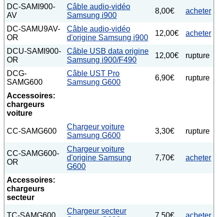
DC-SAMI900-
Câble audio-vidéo
8,00€
acheter
AV
Samsung i900
DC-SAMU9AV-
Câble audio-vidéo
12,00€
acheter
OR
d'origine Samsung i900
DCU-SAMI900-
Câble USB data origine
12,00€
rupture
OR
Samsung i900/F490
DCG-
Câble UST Pro
6,90€
rupture
SAMG600
Samsung G600
Accessoires:
chargeurs
voiture
Chargeur voiture
CC-SAMG600
3,30€
rupture
Samsung G600
Chargeur voiture
CC-SAMG600-
d'origine Samsung
7,70€
acheter
OR
G600
Accessoires:
chargeurs
secteur
Chargeur secteur
TC-SAMG600
7,50€
acheter