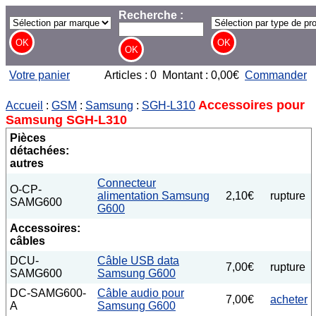
Recherche :
Votre panier
Articles : 0 Montant : 0,00€
Commander
Accessoires pour
Accueil
:
GSM
:
Samsung
:
SGH-L310
Samsung SGH-L310
Pièces
détachées:
autres
Connecteur
O-CP-
alimentation Samsung
2,10€
rupture
SAMG600
G600
Accessoires:
câbles
DCU-
Câble USB data
7,00€
rupture
SAMG600
Samsung G600
DC-SAMG600-
Câble audio pour
7,00€
acheter
A
Samsung G600