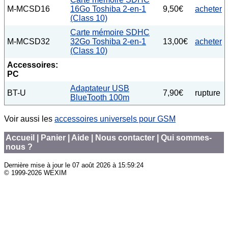
M-MCSD16
16Go Toshiba 2-en-1
9,50€
acheter
(Class 10)
Carte mémoire SDHC
M-MCSD32
32Go Toshiba 2-en-1
13,00€
acheter
(Class 10)
Accessoires:
PC
Adaptateur USB
BT-U
7,90€
rupture
BlueTooth 100m
Voir aussi les
accessoires universels pour GSM
Accueil
|
Panier
|
Aide
|
Nous contacter
|
Qui sommes-
nous ?
Dernière mise à jour le
07 août 2026 à 15:59:24
© 1999-2026 WEXIM