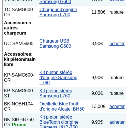
Samsung G600
TC-SAMG600-
Chargeur d'origine
11,50€
rupture
OR
Samsung L760
Accessoires:
autres
chargeurs
Chargeur USB
UC-SAMG600
3,90€
acheter
Samsung G600
Accessoires:
kit piéton/main
libre
Kit pieton stéréo
KP-SAMG600-
d'origine Samsung
9,90€
rupture
OR
L760
KP-SAMG600-
Kit pieton stéréo
9,00€
rupture
ST
Samsung L760
BK-NOBH104-
Oreillette BlueTooth
13,00€
acheter
OR
d'origine Alcatel BH50
Kit piéton stéréo
BK-SIHHB750-
BlueTooth d'origine
9,90€
acheter
OR
Promo
Siemens HHB-750