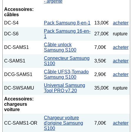
- argenté
Accessoires:
câbles
DC-S4
Pack Samsung 8-en-1
13,00€
acheter
Pack Samsung 16-en-
DC-S6
27,00€
rupture
1
Câble unlock
DC-SAMS1
7,00€
acheter
Samsung S100
Connecteur Samsung
C-SAMS1
3,50€
acheter
S100
Câble UFS3-Tornado
DCG-SAMS1
2,90€
acheter
Samsung S100
Universal Samsung
DC-SWSAMU
35,00€
rupture
Tool PRO v7.20
Accessoires:
chargeurs
voiture
Chargeur voiture
CC-SAMS1-OR
d'origine Samsung
7,00€
acheter
S100