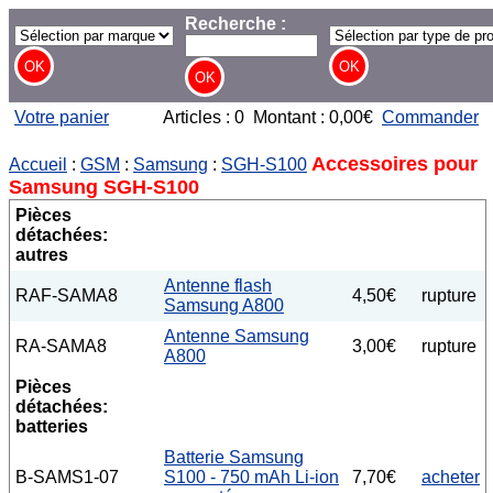
Recherche :
Votre panier
Articles : 0 Montant : 0,00€
Commander
Accessoires pour
Accueil
:
GSM
:
Samsung
:
SGH-S100
Samsung SGH-S100
Pièces
détachées:
autres
Antenne flash
RAF-SAMA8
4,50€
rupture
Samsung A800
Antenne Samsung
RA-SAMA8
3,00€
rupture
A800
Pièces
détachées:
batteries
Batterie Samsung
B-SAMS1-07
S100 - 750 mAh Li-ion
7,70€
acheter