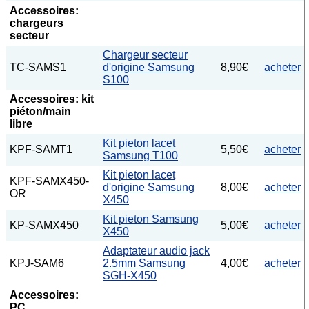
Accessoires:
chargeurs
secteur
Chargeur secteur
TC-SAMS1
d'origine Samsung
8,90€
acheter
S100
Accessoires: kit
piéton/main
libre
Kit pieton lacet
KPF-SAMT1
5,50€
acheter
Samsung T100
Kit pieton lacet
KPF-SAMX450-
d'origine Samsung
8,00€
acheter
OR
X450
Kit pieton Samsung
KP-SAMX450
5,00€
acheter
X450
Adaptateur audio jack
KPJ-SAM6
2.5mm Samsung
4,00€
acheter
SGH-X450
Accessoires:
PC