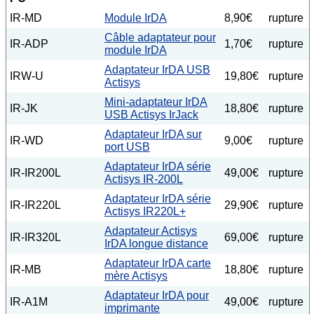
IR-MD
Module IrDA
8,90€
rupture
Câble adaptateur pour
IR-ADP
1,70€
rupture
module IrDA
Adaptateur IrDA USB
IRW-U
19,80€
rupture
Actisys
Mini-adaptateur IrDA
IR-JK
18,80€
rupture
USB Actisys IrJack
Adaptateur IrDA sur
IR-WD
9,00€
rupture
port USB
Adaptateur IrDA série
IR-IR200L
49,00€
rupture
Actisys IR-200L
Adaptateur IrDA série
IR-IR220L
29,90€
rupture
Actisys IR220L+
Adaptateur Actisys
IR-IR320L
69,00€
rupture
IrDA longue distance
Adaptateur IrDA carte
IR-MB
18,80€
rupture
mère Actisys
Adaptateur IrDA pour
IR-A1M
49,00€
rupture
imprimante