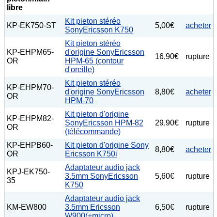
libre
Kit pieton stéréo
KP-EK750-ST
5,00€
acheter
SonyEricsson K750
Kit pieton stéréo
KP-EHPM65-
d'origine SonyEricsson
16,90€
rupture
OR
HPM-65 (contour
d'oreille)
Kit pieton stéréo
KP-EHPM70-
d'origine SonyEricsson
8,80€
acheter
OR
HPM-70
Kit pieton d'origine
KP-EHPM82-
SonyEricsson HPM-82
29,90€
rupture
OR
(télécommande)
KP-EHPB60-
Kit pieton d'origine Sony
8,80€
acheter
OR
Ericsson K750i
Adaptateur audio jack
KPJ-EK750-
3.5mm SonyEricsson
5,60€
rupture
35
K750
Adaptateur audio jack
KM-EW800
3.5mm Ericsson
6,50€
rupture
W900(+micro)