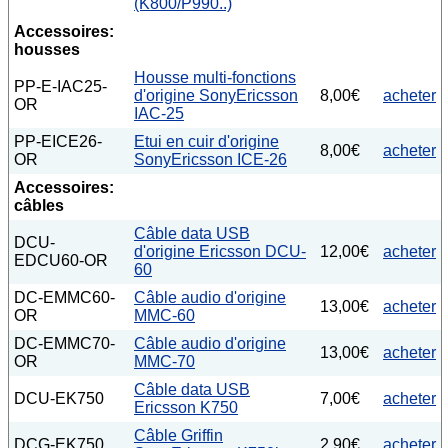
(K800/P990..)
Accessoires:
housses
Housse multi-fonctions
PP-E-IAC25-
d'origine SonyEricsson
8,00€
acheter
OR
IAC-25
PP-EICE26-
Etui en cuir d'origine
8,00€
acheter
OR
SonyEricsson ICE-26
Accessoires:
câbles
Câble data USB
DCU-
d'origine Ericsson DCU-
12,00€
acheter
EDCU60-OR
60
DC-EMMC60-
Câble audio d'origine
13,00€
acheter
OR
MMC-60
DC-EMMC70-
Câble audio d'origine
13,00€
acheter
OR
MMC-70
Câble data USB
DCU-EK750
7,00€
acheter
Ericsson K750
Câble Griffin
DCG-EK750
2,90€
acheter