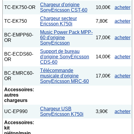
Chargeur d'origine
TC-EK750-OR
10,00€
acheter
SonyEricsson CST-60
Chargeur secteur
TC-EK750
7,80€
acheter
Ericsson K750i
Music Power Pack MPP-
BC-EMPP60-
60 d'origine
17,00€
acheter
OR
SonyEricsson
Support de bureau
BC-ECDS60-
d'origine SonyEricsson
14,00€
acheter
OR
CDS-60
Télécommande
BC-EMRC60-
musicale d'origine
17,00€
acheter
OR
SonyEricsson MRC-60
Accessoires:
autres
chargeurs
Chargeur USB
UC-EP990
3,90€
acheter
SonyEricsson K750i
Accessoires:
kit
piéton/main