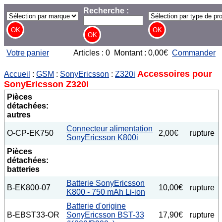
Recherche :
Votre panier
Articles : 0 Montant : 0,00€
Commander
Accessoires pour
Accueil
:
GSM
:
SonyEricsson
:
Z320i
SonyEricsson Z320i
Pièces
détachées:
autres
Connecteur alimentation
O-CP-EK750
2,00€
rupture
SonyEricsson K800i
Pièces
détachées:
batteries
Batterie SonyEricsson
B-EK800-07
10,00€
rupture
K800 - 750 mAh Li-ion
Batterie d'origine
B-EBST33-OR
SonyEricsson BST-33
17,90€
rupture