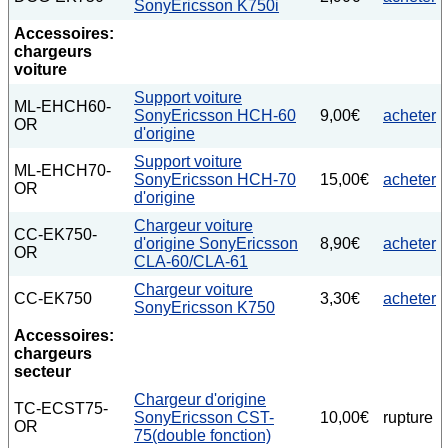
SonyEricsson K750i
Accessoires:
chargeurs
voiture
Support voiture
ML-EHCH60-
SonyEricsson HCH-60
9,00€
acheter
OR
d'origine
Support voiture
ML-EHCH70-
SonyEricsson HCH-70
15,00€
acheter
OR
d'origine
Chargeur voiture
CC-EK750-
d'origine SonyEricsson
8,90€
acheter
OR
CLA-60/CLA-61
Chargeur voiture
CC-EK750
3,30€
acheter
SonyEricsson K750
Accessoires:
chargeurs
secteur
Chargeur d'origine
TC-ECST75-
SonyEricsson CST-
10,00€
rupture
OR
75(double fonction)