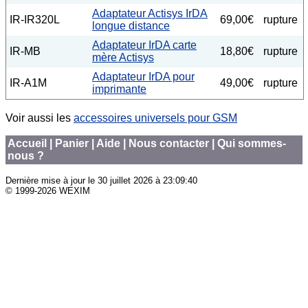
Adaptateur Actisys IrDA
IR-IR320L
69,00€
rupture
longue distance
Adaptateur IrDA carte
IR-MB
18,80€
rupture
mère Actisys
Adaptateur IrDA pour
IR-A1M
49,00€
rupture
imprimante
Voir aussi les
accessoires universels pour GSM
Accueil
|
Panier
|
Aide
|
Nous contacter
|
Qui sommes-
nous ?
Dernière mise à jour le
30 juillet 2026 à 23:09:40
© 1999-2026 WEXIM