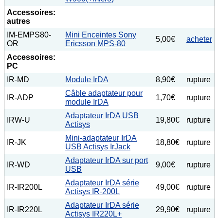
Accessoires:
autres
IM-EMPS80-
Mini Enceintes Sony
5,00€
acheter
OR
Ericsson MPS-80
Accessoires:
PC
IR-MD
Module IrDA
8,90€
rupture
Câble adaptateur pour
IR-ADP
1,70€
rupture
module IrDA
Adaptateur IrDA USB
IRW-U
19,80€
rupture
Actisys
Mini-adaptateur IrDA
IR-JK
18,80€
rupture
USB Actisys IrJack
Adaptateur IrDA sur port
IR-WD
9,00€
rupture
USB
Adaptateur IrDA série
IR-IR200L
49,00€
rupture
Actisys IR-200L
Adaptateur IrDA série
IR-IR220L
29,90€
rupture
Actisys IR220L+