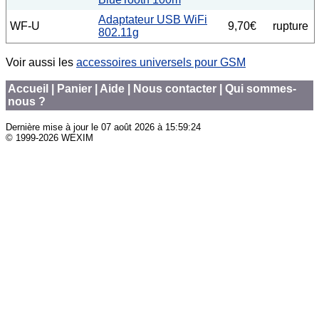
Adaptateur USB WiFi
WF-U
9,70€
rupture
802.11g
Voir aussi les
accessoires universels pour GSM
Accueil
|
Panier
|
Aide
|
Nous contacter
|
Qui sommes-
nous ?
Dernière mise à jour le
07 août 2026 à 15:59:24
© 1999-2026 WEXIM