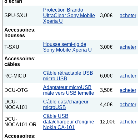
d'écran
Protection Brando
SPU-SXU
UltraClear Sony Mobile
3,00€
acheter
Xperia U
Accessoires:
housses
Housse semi-rigide
T-SXU
3,00€
acheter
Sony Mobile Xperia U
Accessoires:
câbles
Câble rétractable USB
RC-MICU
6,00€
acheter
micro USB
Adaptateur microUSB
DCU-OTG
3,50€
acheter
mâle vers USB femelle
DCU-
Câble data/chargeur
4,40€
acheter
NOCA101
microUSB
Câble USB
DCU-
data/chargeur d'origine
12,00€
acheter
NOCA101-OR
Nokia CA-101
Accessoires: