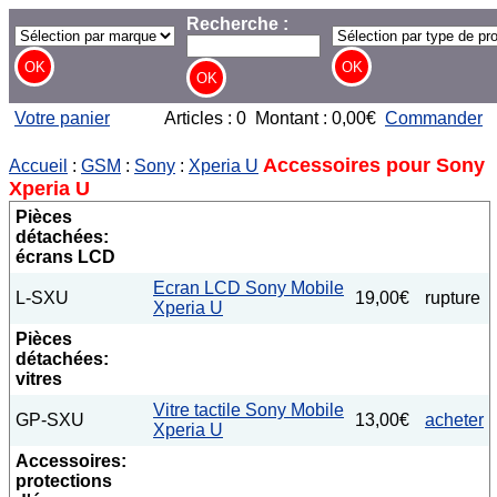
Recherche :
Votre panier
Articles : 0 Montant : 0,00€
Commander
Accessoires pour Sony
Accueil
:
GSM
:
Sony
:
Xperia U
Xperia U
Pièces
détachées:
écrans LCD
Ecran LCD Sony Mobile
L-SXU
19,00€
rupture
Xperia U
Pièces
détachées:
vitres
Vitre tactile Sony Mobile
GP-SXU
13,00€
acheter
Xperia U
Accessoires:
protections