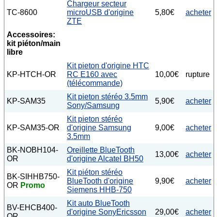
Chargeur secteur
TC-8600
microUSB d'origine
5,80€
acheter
ZTE
Accessoires:
kit piéton/main
libre
Kit pieton d'origine HTC
KP-HTCH-OR
RC E160 avec
10,00€
rupture
(télécommande)
Kit pieton stéréo 3.5mm
KP-SAM35
5,90€
acheter
Sony/Samsung
Kit pieton stéréo
KP-SAM35-OR
d'origine Samsung
9,00€
acheter
3.5mm
BK-NOBH104-
Oreillette BlueTooth
13,00€
acheter
OR
d'origine Alcatel BH50
Kit piéton stéréo
BK-SIHHB750-
BlueTooth d'origine
9,90€
acheter
OR
Promo
Siemens HHB-750
Kit auto BlueTooth
BV-EHCB400-
d'origine SonyEricsson
29,00€
acheter
OR