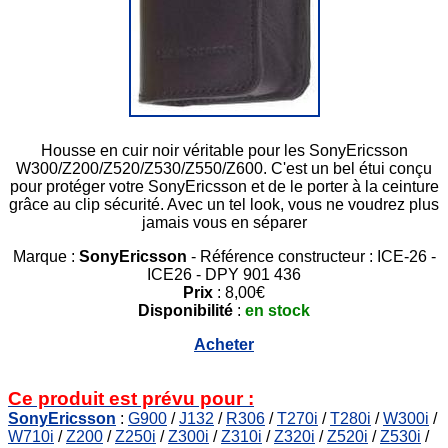
Housse en cuir noir véritable pour les SonyEricsson
W300/Z200/Z520/Z530/Z550/Z600. C'est un bel étui conçu
pour protéger votre SonyEricsson et de le porter à la ceinture
grâce au clip sécurité. Avec un tel look, vous ne voudrez plus
jamais vous en séparer
Marque :
SonyEricsson
- Référence constructeur : ICE-26 -
ICE26 - DPY 901 436
Prix
: 8,00€
Disponibilité
:
en stock
Acheter
Ce produit est prévu pour :
SonyEricsson
:
G900
/
J132
/
R306
/
T270i
/
T280i
/
W300i
/
W710i
/
Z200
/
Z250i
/
Z300i
/
Z310i
/
Z320i
/
Z520i
/
Z530i
/