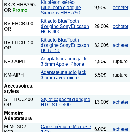
Kit piéton stéréo
BK-SIHHB750-
BlueTooth d'origine
9,90€
acheter
OR
Promo
Siemens HHB-750
Kit auto BlueTooth
BV-EHCB400-
d'origine SonyEricsson
29,00€
acheter
OR
HCB-400
Kit auto BlueTooth
BV-EHCB150-
d'origine SonyEricsson
32,00€
acheter
OR
HCB-150
Adaptateur audio jack
KPJ-AIPH
4,80€
rupture
3.5mm Apple iPhone
Adaptateur audio jack
KM-AIPH
5,50€
rupture
3.5mm avec micro
Accessoires:
stylets
ST-HTCC400-
Stylet capacitif d'origine
13,00€
acheter
OR
HTC ST C400
Mémoire.
Adaptateurs
M-MCSD2-
Carte mémoire MicroSD
6,00€
acheter
KG3
2 Go