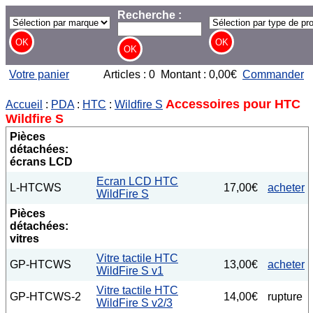
Recherche :
Votre panier
Articles : 0 Montant : 0,00€
Commander
Accessoires pour HTC
Accueil
:
PDA
:
HTC
:
Wildfire S
Wildfire S
Pièces
détachées:
écrans LCD
Ecran LCD HTC
L-HTCWS
17,00€
acheter
WildFire S
Pièces
détachées:
vitres
Vitre tactile HTC
GP-HTCWS
13,00€
acheter
WildFire S v1
Vitre tactile HTC
GP-HTCWS-2
14,00€
rupture
WildFire S v2/3