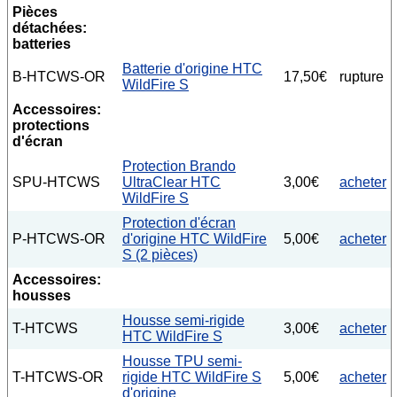
Pièces
détachées:
batteries
Batterie d'origine HTC
B-HTCWS-OR
17,50€
rupture
WildFire S
Accessoires:
protections
d'écran
Protection Brando
SPU-HTCWS
UltraClear HTC
3,00€
acheter
WildFire S
Protection d'écran
P-HTCWS-OR
d'origine HTC WildFire
5,00€
acheter
S (2 pièces)
Accessoires:
housses
Housse semi-rigide
T-HTCWS
3,00€
acheter
HTC WildFire S
Housse TPU semi-
T-HTCWS-OR
rigide HTC WildFire S
5,00€
acheter
d'origine