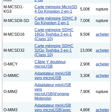
M-MCSD1-
Carte mémoire MicroSD
5,00€
rupture
KG3
4 Go Kingston 2-en-1
Carte mémoire SDHC 8
M-MCSD8-SD
7,00€
rupture
Go Kingston 2-en-1
Carte mémoire SDHC
M-MCSD16
16Go Toshiba 2-en-1
9,50€
acheter
(Class 10)
Carte mémoire SDHC
M-MCSD32
32Go Toshiba 2-en-1
13,00€
acheter
(Class 10)
Câble Y doubleur
O-MICY
2,90€
acheter
microUSB
Adaptateur miniUSB
O-MIMIC
3,30€
acheter
vers microUSB
Adaptateur miniUSB
vers
O-MIM2
7,90€
rupture
microUSB(d'origine
Motorola)
Adaptateur miniUSB
O-MIM3
vers microUSB(avec
4,80€
acheter