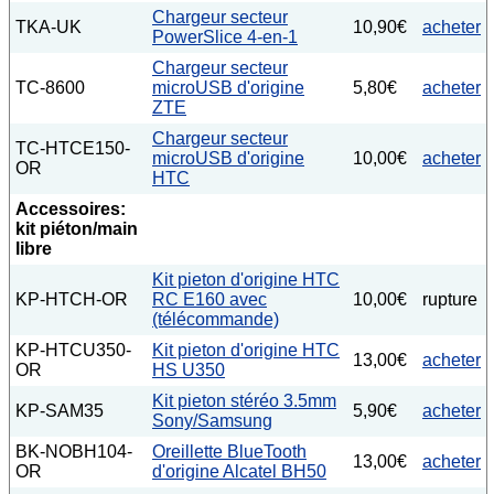
Chargeur secteur
TKA-UK
10,90€
acheter
PowerSlice 4-en-1
Chargeur secteur
TC-8600
microUSB d'origine
5,80€
acheter
ZTE
Chargeur secteur
TC-HTCE150-
microUSB d'origine
10,00€
acheter
OR
HTC
Accessoires:
kit piéton/main
libre
Kit pieton d'origine HTC
KP-HTCH-OR
RC E160 avec
10,00€
rupture
(télécommande)
KP-HTCU350-
Kit pieton d'origine HTC
13,00€
acheter
OR
HS U350
Kit pieton stéréo 3.5mm
KP-SAM35
5,90€
acheter
Sony/Samsung
BK-NOBH104-
Oreillette BlueTooth
13,00€
acheter
OR
d'origine Alcatel BH50