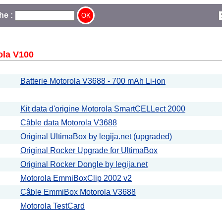
he :
ola V100
Batterie Motorola V3688 - 700 mAh Li-ion
Kit data d'origine Motorola SmartCELLect 2000
Câble data Motorola V3688
Original UltimaBox by legija.net (upgraded)
Original Rocker Upgrade for UltimaBox
Original Rocker Dongle by legija.net
Motorola EmmiBoxClip 2002 v2
Câble EmmiBox Motorola V3688
Motorola TestCard