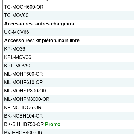
TC-MOCH600-OR
TC-MOV60
Accessoires: autres chargeurs
UC-MOV66
Accessoires: kit piéton/main libre
KP-MO36
KPL-MOV36
KPF-MOV50
ML-MOHF600-OR
ML-MOHF610-OR
ML-MOHSP800-OR
ML-MOHFM8000-OR
KP-NOHDC6-OR
BK-NOBH104-OR
BK-SIHHB750-OR
Promo
BV-EHCB400-OR