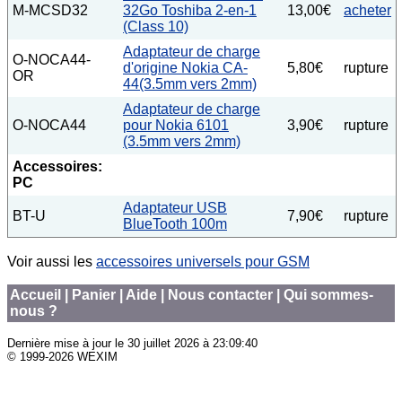
M-MCSD32
32Go Toshiba 2-en-1
13,00€
acheter
(Class 10)
Adaptateur de charge
O-NOCA44-
d'origine Nokia CA-
5,80€
rupture
OR
44(3.5mm vers 2mm)
Adaptateur de charge
O-NOCA44
pour Nokia 6101
3,90€
rupture
(3.5mm vers 2mm)
Accessoires:
PC
Adaptateur USB
BT-U
7,90€
rupture
BlueTooth 100m
Voir aussi les
accessoires universels pour GSM
Accueil
|
Panier
|
Aide
|
Nous contacter
|
Qui sommes-
nous ?
Dernière mise à jour le
30 juillet 2026 à 23:09:40
© 1999-2026 WEXIM