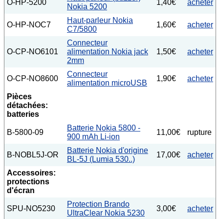
O-HP-5200
1,40€
acheter
Nokia 5200
Haut-parleur Nokia
O-HP-NOC7
1,60€
acheter
C7/5800
Connecteur
O-CP-NO6101
alimentation Nokia jack
1,50€
acheter
2mm
Connecteur
O-CP-NO8600
1,90€
acheter
alimentation microUSB
Pièces
détachées:
batteries
Batterie Nokia 5800 -
B-5800-09
11,00€
rupture
900 mAh Li-ion
Batterie Nokia d'origine
B-NOBL5J-OR
17,00€
acheter
BL-5J (Lumia 530..)
Accessoires:
protections
d'écran
Protection Brando
SPU-NO5230
3,00€
acheter
UltraClear Nokia 5230