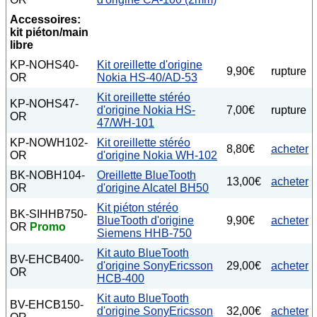
Accessoires:
kit piéton/main
libre
KP-NOHS40-
Kit oreillette d'origine
9,90€
rupture
OR
Nokia HS-40/AD-53
Kit oreillette stéréo
KP-NOHS47-
d'origine Nokia HS-
7,00€
rupture
OR
47/WH-101
KP-NOWH102-
Kit oreillette stéréo
8,80€
acheter
OR
d'origine Nokia WH-102
BK-NOBH104-
Oreillette BlueTooth
13,00€
acheter
OR
d'origine Alcatel BH50
Kit piéton stéréo
BK-SIHHB750-
BlueTooth d'origine
9,90€
acheter
OR
Promo
Siemens HHB-750
Kit auto BlueTooth
BV-EHCB400-
d'origine SonyEricsson
29,00€
acheter
OR
HCB-400
Kit auto BlueTooth
BV-EHCB150-
d'origine SonyEricsson
32,00€
acheter