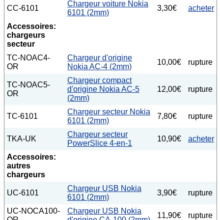
Chargeur voiture Nokia
CC-6101
3,30€
acheter
6101 (2mm)
Accessoires:
chargeurs
secteur
TC-NOAC4-
Chargeur d'origine
10,00€
rupture
OR
Nokia AC-4 (2mm)
Chargeur compact
TC-NOAC5-
d'origine Nokia AC-5
12,00€
rupture
OR
(2mm)
Chargeur secteur Nokia
TC-6101
7,80€
rupture
6101 (2mm)
Chargeur secteur
TKA-UK
10,90€
acheter
PowerSlice 4-en-1
Accessoires:
autres
chargeurs
Chargeur USB Nokia
UC-6101
3,90€
rupture
6101 (2mm)
UC-NOCA100-
Chargeur USB Nokia
11,90€
rupture
OR
d'origine CA-100 (2mm)