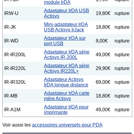
module IrDA
Adaptateur IrDA USB
IRW-U
19,80€
rupture
Actisys
Mini-adaptateur IrDA
IR-JK
18,80€
rupture
USB Actisys IrJack
Adaptateur IrDA sur
IR-WD
9,00€
rupture
port USB
Adaptateur IrDA série
IR-IR200L
49,00€
rupture
Actisys IR-200L
Adaptateur IrDA série
IR-IR220L
29,90€
rupture
Actisys IR220L+
Adaptateur Actisys
IR-IR320L
69,00€
rupture
IrDA longue distance
Adaptateur IrDA carte
IR-MB
18,80€
rupture
mère Actisys
Adaptateur IrDA pour
IR-A1M
49,00€
rupture
imprimante
Voir aussi les
accessoires universels pour PDA