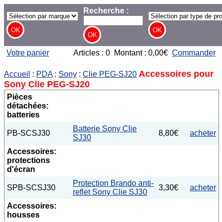
Recherche :
Votre panier
Articles : 0 Montant : 0,00€
Commander
Accessoires pour
Accueil
:
PDA
:
Sony
:
Clie PEG-SJ20
Sony Clie PEG-SJ20
Pièces
détachées:
batteries
Batterie Sony Clie
PB-SCSJ30
8,80€
acheter
SJ30
Accessoires:
protections
d'écran
Protection Brando anti-
SPB-SCSJ30
3,30€
acheter
reflet Sony Clie SJ30
Accessoires:
housses