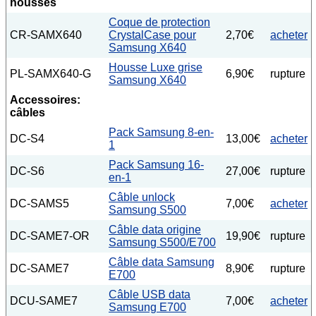
housses
Coque de protection
CR-SAMX640
CrystalCase pour
2,70€
acheter
Samsung X640
Housse Luxe grise
PL-SAMX640-G
6,90€
rupture
Samsung X640
Accessoires:
câbles
Pack Samsung 8-en-
DC-S4
13,00€
acheter
1
Pack Samsung 16-
DC-S6
27,00€
rupture
en-1
Câble unlock
DC-SAMS5
7,00€
acheter
Samsung S500
Câble data origine
DC-SAME7-OR
19,90€
rupture
Samsung S500/E700
Câble data Samsung
DC-SAME7
8,90€
rupture
E700
Câble USB data
DCU-SAME7
7,00€
acheter
Samsung E700