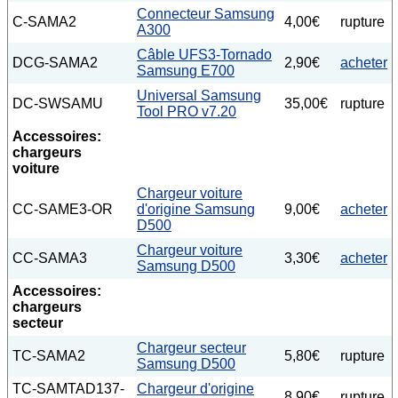
Connecteur Samsung
C-SAMA2
4,00€
rupture
A300
Câble UFS3-Tornado
DCG-SAMA2
2,90€
acheter
Samsung E700
Universal Samsung
DC-SWSAMU
35,00€
rupture
Tool PRO v7.20
Accessoires:
chargeurs
voiture
Chargeur voiture
CC-SAME3-OR
d'origine Samsung
9,00€
acheter
D500
Chargeur voiture
CC-SAMA3
3,30€
acheter
Samsung D500
Accessoires:
chargeurs
secteur
Chargeur secteur
TC-SAMA2
5,80€
rupture
Samsung D500
TC-SAMTAD137-
Chargeur d'origine
8,90€
rupture