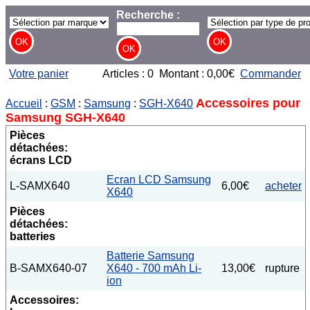
Recherche :
Votre panier
Articles : 0 Montant : 0,00€
Commander
Accessoires pour
Accueil
:
GSM
:
Samsung
:
SGH-X640
Samsung SGH-X640
Pièces
détachées:
écrans LCD
Ecran LCD Samsung
L-SAMX640
6,00€
acheter
X640
Pièces
détachées:
batteries
Batterie Samsung
B-SAMX640-07
X640 - 700 mAh Li-
13,00€
rupture
ion
Accessoires: