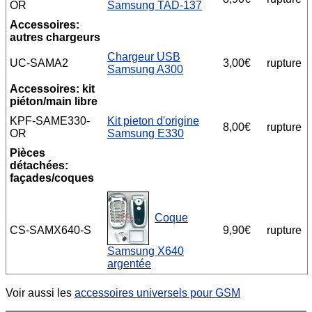
OR
Samsung TAD-137
Accessoires:
autres chargeurs
Chargeur USB
UC-SAMA2
3,00€
rupture
Samsung A300
Accessoires: kit
piéton/main libre
KPF-SAME330-
Kit pieton d'origine
8,00€
rupture
OR
Samsung E330
Pièces
détachées:
façades/coques
Coque
CS-SAMX640-S
9,90€
rupture
Samsung X640
argentée
Voir aussi les
accessoires universels pour GSM